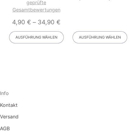
Bewertet mit
geprüfte
5.00
von 5
Gesamtbewertungen
4,90
€
–
34,90
€
AUSFÜHRUNG WÄHLEN
AUSFÜHRUNG WÄHLEN
Info
Kontakt
Versand
AGB