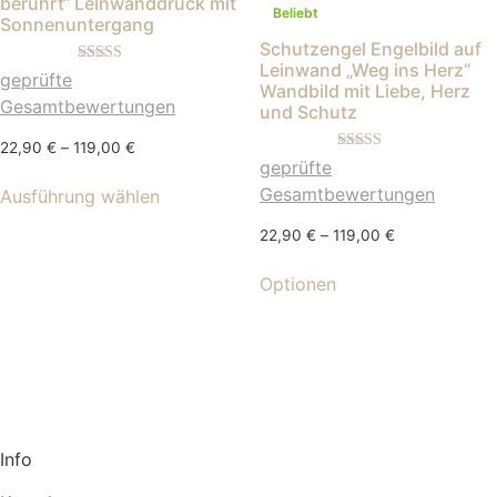
berührt“ Leinwanddruck mit
Beliebt
Sonnenuntergang
Schutzengel Engelbild auf
Leinwand „Weg ins Herz“
Bewertet mit
geprüfte
Wandbild mit Liebe, Herz
5.00
von 5
Gesamtbewertungen
und Schutz
22,90
€
–
119,00
€
Bewertet mit
geprüfte
5.00
von 5
Gesamtbewertungen
Ausführung wählen
22,90
€
–
119,00
€
Optionen
Info