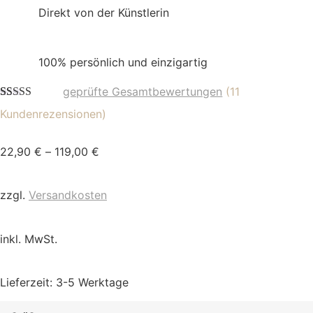
Direkt von der Künstlerin
100% persönlich und einzigartig
geprüfte Gesamtbewertungen
(
11
Bewertet mit
11
Kundenrezensionen)
5.00
von 5,
basierend auf
Kundenbewertungen
22,90
€
–
119,00
€
zzgl.
Versandkosten
inkl. MwSt.
Lieferzeit:
3-5 Werktage