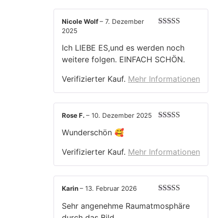
Nicole Wolf
–
7. Dezember
2025
Bewertet mit
5
von 5
Ich LIEBE ES,und es werden noch
weitere folgen. EINFACH SCHÖN.
Verifizierter Kauf.
Mehr Informationen
Rose F.
–
10. Dezember 2025
Bewertet mit
Wunderschön 🥰
5
von 5
Verifizierter Kauf.
Mehr Informationen
Karin
–
13. Februar 2026
Bewertet mit
Sehr angenehme Raumatmosphäre
5
von 5
durch das Bild.